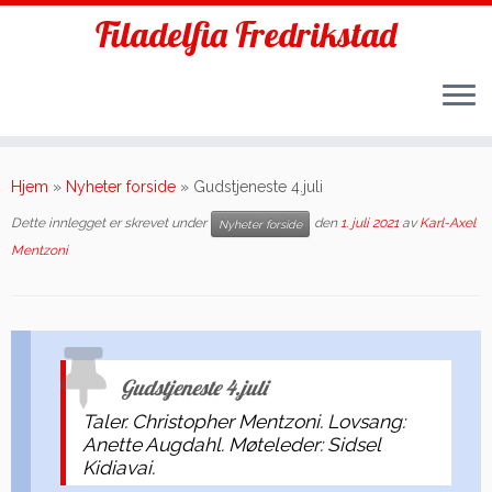
Filadelfia Fredrikstad
Skip
to
Hjem
»
Nyheter forside
»
Gudstjeneste 4.juli
content
Dette innlegget er skrevet under
den
1. juli 2021
av
Karl-Axel
Nyheter forside
Mentzoni
Gudstjeneste 4.juli
Taler. Christopher Mentzoni. Lovsang:
Anette Augdahl. Møteleder: Sidsel
Kidiavai.