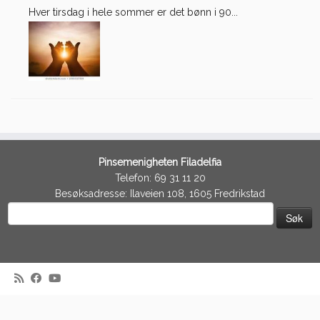
Hver tirsdag i hele sommer er det bønn i 90...
Pinsemenigheten Filadelfia
Telefon: 69 31 11 20
Besøksadresse: Ilaveien 108, 1605 Fredrikstad
Søk
etter:
·
© 2026
Filadelfia Fredrikstad
·
Powered by
·
Designet med
Customizr-temaet
·