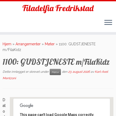
Filadelfia Fredrikstad
Skip
to
Hjem
»
Arrangementer
»
Møter
»
1100: GUDSTJENESTE
content
m/FilaKidz
1100: GUDSTJENESTE m/FilaKidz
Dette innlegget er skrevet under
den
23. august 2026
av
Karl-Axel
Møter
Mentzoni
D
at
o
This page can't load Google Maps correctly.