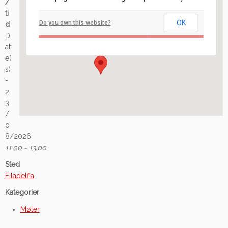
/
Filadelfia
ti
OK
Do you own this website?
d
Ilaveien 108 - Fredrikstad
D
Arrangement
at
e(
s)
-
2
3
/
0
8/2026
11:00 - 13:00
Sted
Filadelfia
Kategorier
Møter