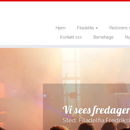
Hjem
Filadelfia
Pastorens 
Kontakt oss
Barnehage
Ny
Skip
to
content
Vi sees fredager
Sted: Filadelfia Fredriks