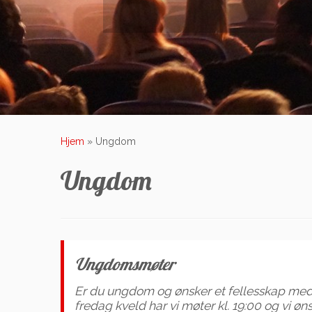
Hjem
»
Ungdom
Ungdom
Ungdomsmøter
Er du ungdom og ønsker et fellesskap med an
fredag kveld har vi møter kl. 19:00 og vi ø