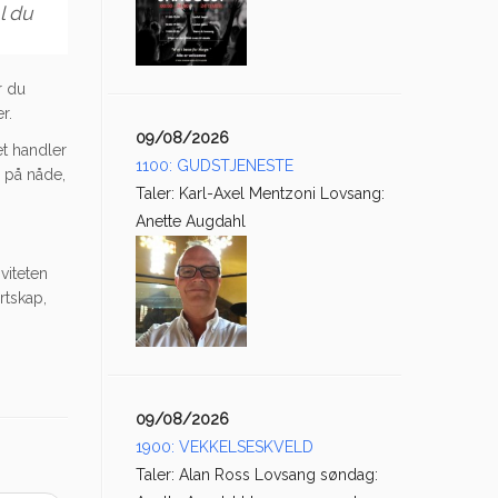
l du
r du
r.
09/08/2026
t handler
1100: GUDSTJENESTE
 på nåde,
Taler: Karl-Axel Mentzoni Lovsang:
Anette Augdahl
viteten
rtskap,
09/08/2026
1900: VEKKELSESKVELD
Taler: Alan Ross Lovsang søndag: