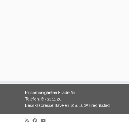
Pinsemenigheten Filadelfia
Telefon: 69 31 11 20
Besøksadresse: Ilaveien 108, 1605 Fredrikstad