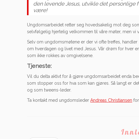
den levende Jesus, utvikle det personlige 
være!
Ungdomsarbeidet retter seg hovedsakelig mot deg som ha
selvfølgelig hjertelig velkommen til våre møter, men vi vi
Selv om ungdomsmøtene er der vi ofte treffes, handler
om hverdagen og livet med Jesus. Vår drøm for hver enk
som ikke rokkes av omgivelsene.
Tjeneste:
Vil du delta aktivt for å gjøre ungdomsarbeidet enda be
som stopper oss for hva som kan gjøres. Så langt er det
og som tweens-leder.
Ta kontakt med ungdomsleder
Andreas Christiansen
for
Inn