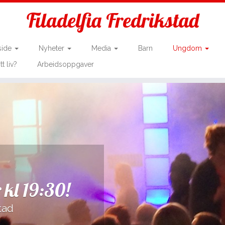
Filadelfia Fredrikstad
side
Nyheter
Media
Barn
Ungdom
tt liv?
Arbeidsoppgaver
 kl 19:30!
tad