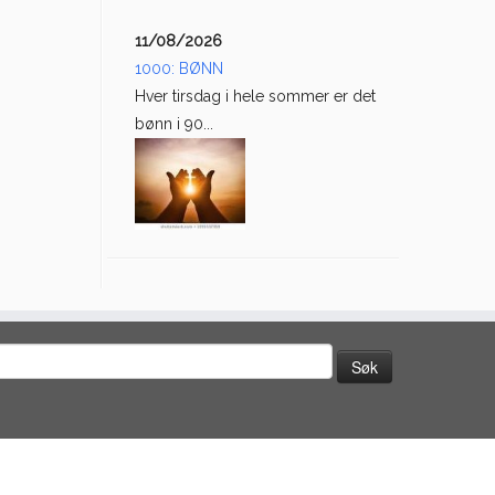
11/08/2026
1000: BØNN
Hver tirsdag i hele sommer er det
bønn i 90...
øk
tter: