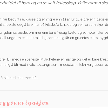
forholdet til ham og ha sosialt fellesskap. Velkommen ska
r begynt i 8. klasse og er yngre enn 21 år. Er du eldre enn dette e
l anbefale deg å ta en tur på Filadelfia kl 11:00 og se hva som skjer de
 ungdomsarbeidet om mer enn bare fredag kveld og et møte i uka. De
elt ungdom er at de så tidlig som mulig får en grunnfestet tro, bygd
dre? Bli med i en tjeneste! Mulighetene er mange og det er bare kreati
 mulig å bli med i kafé, lovsangsteam, medieteam, teknikergruppa, ve
 å bli med eller mer info!
leggsnavigasjon