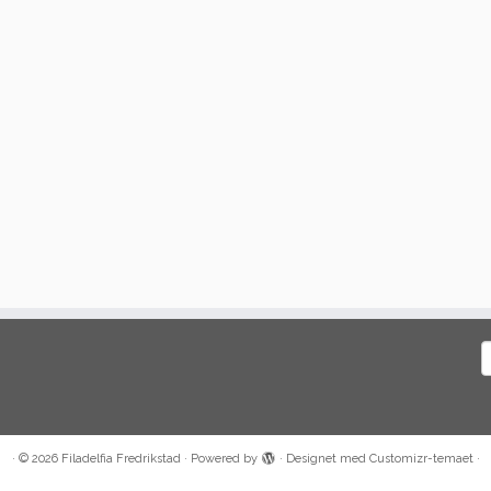
S
e
·
© 2026
Filadelfia Fredrikstad
·
Powered by
·
Designet med
Customizr-temaet
·