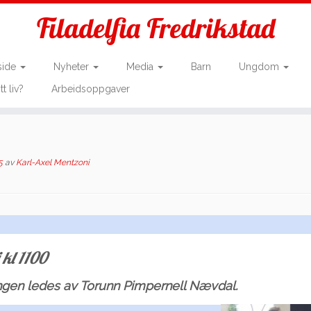
Filadelfia Fredrikstad
side
Nyheter
Media
Barn
Ungdom
tt liv?
Arbeidsoppgaver
5
av
Karl-Axel Mentzoni
 kl 1100
angen ledes av Torunn Pimpernell Nævdal.