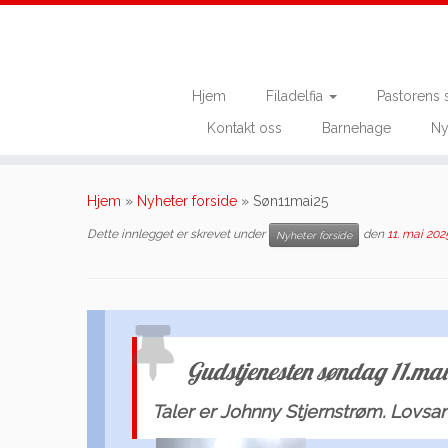
Hjem
Filadelfia
Pastorens 
Kontakt oss
Barnehage
Ny
Skip
to
Hjem
»
Nyheter forside
»
Søn11mai25
content
Dette innlegget er skrevet under
den
11. mai 202
Nyheter forside
Gudstjenesten søndag 11.mai
Taler er Johnny Stjernstrøm. Lovs