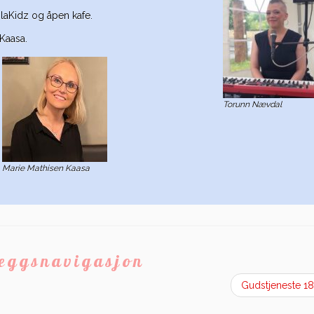
ilaKidz og åpen kafe.
Kaasa.
Torunn Nævdal
Marie Mathisen Kaasa
leggsnavigasjon
Gudstjeneste 1