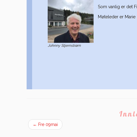
Som vanlig er det F
Møteleder er Marie 
Johnny Stjernstrøm
Inn
←
Fre 09mai