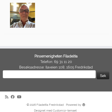
Pinsemenigheten Filadelfia
Telefon: 69 31 11 20
Besøksadresse: Ilaveien 108, 1605 Fredrikstad
Søk
etter:
·
© 2026
Filadelfia Fredrikstad
·
Powered by
·
Designet med
Customizr-temaet
·