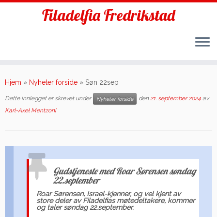
Filadelfia Fredrikstad
Skip
to
Hjem
»
Nyheter forside
»
Søn 22sep
content
Dette innlegget er skrevet under
den
21. september 2024
av
Nyheter forside
Karl-Axel Mentzoni
Gudstjeneste med Roar Sørensen søndag
22.september
Roar Sørensen, Israel-kjenner, og vel kjent av
store deler av Filadelfias møtedeltakere, kommer
og taler søndag 22.september.