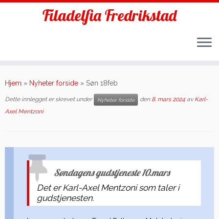
Filadelfia Fredrikstad
Skip
to
Hjem
»
Nyheter forside
»
Søn 18feb
content
Dette innlegget er skrevet under
den
8. mars 2024
av
Karl-
Nyheter forside
Axel Mentzoni
Søndagens gudstjeneste 10.mars
Det er Karl-Axel Mentzoni som taler i
gudstjenesten.