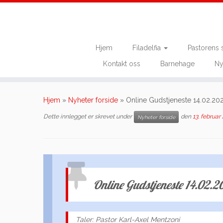
Hjem
Filadelfia
Pastorens 
Kontakt oss
Barnehage
Ny
Skip
to
Hjem
»
Nyheter forside
»
Online Gudstjeneste 14.02.20
content
Dette innlegget er skrevet under
den
13. februar
Nyheter forside
Online Gudstjeneste 14.02.2
Taler: Pastor Karl-Axel Mentzoni