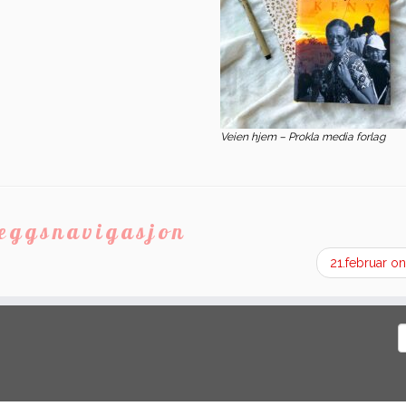
Veien hjem – Prokla media forlag
leggsnavigasjon
21.februar o
S
e