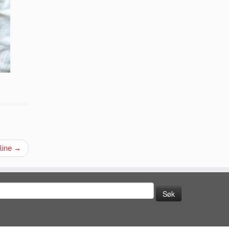
nline
→
øk
tter: