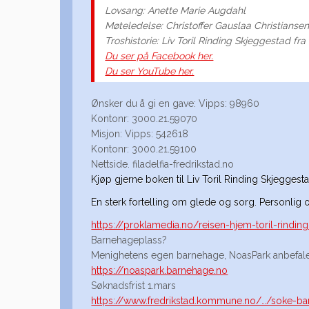
Lovsang: Anette Marie Augdahl
Møteledelse: Christoffer Gauslaa Christianse
Troshistorie: Liv Toril Rinding Skjeggestad fra 
Du ser på Facebook her.
Du ser YouTube her.
Ønsker du å gi en gave: Vipps: 98960
Kontonr: 3000.21.59070
Misjon: Vipps: 542618
Kontonr: 3000.21.59100
Nettside. filadelfia-fredrikstad.no
Kjøp gjerne boken til Liv Toril Rinding Skjegges
En sterk fortelling om glede og sorg. Personlig 
https://proklamedia.no/reisen-hjem-toril-rindin
Barnehageplass?
Menighetens egen barnehage, NoasPark anbefale
https://noaspark.barnehage.no
Søknadsfrist 1.mars
https://www.fredrikstad.kommune.no/…/soke-b