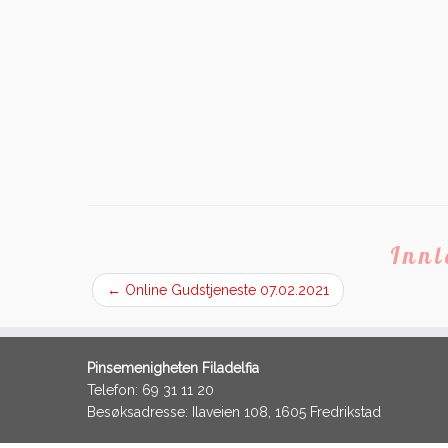
Inn
←
Online Gudstjeneste 07.02.2021
Pinsemenigheten Filadelfia
Telefon: 69 31 11 20
Besøksadresse: Ilaveien 108, 1605 Fredrikstad