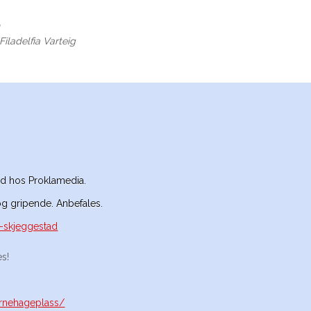
n
Filadelfia Varteig
tad hos Proklamedia.
og gripende. Anbefales.
g-skjeggestad
s!
arnehageplass/