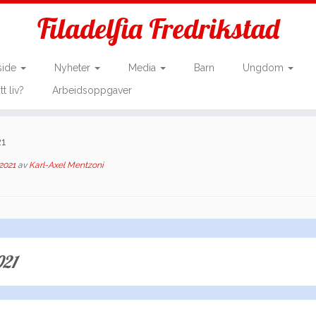
Filadelfia Fredrikstad
side
Nyheter
Media
Barn
Ungdom
tt liv?
Arbeidsoppgaver
21
 2021
av
Karl-Axel Mentzoni
021