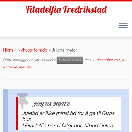
Filadelfia Fredrikstad
Skip
to
Hjem
»
Nyheter forside
»
Julens møter
content
Dette innlegget er skrevet under
den
22. desember 2023
av
Nyheter forside
Karl-Axel Mentzoni
JULENS MØTER
Juletid er ikke minst tid for å gå til Guds
hus
I Filadelfia har vi følgende tilbud i julen: