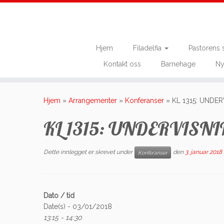
Hjem
Filadelfia
Pastorens 
Kontakt oss
Barnehage
Ny
Skip
to
Hjem
»
Arrangementer
»
Konferanser
»
KL 1315: UNDE
content
KL 1315: UNDERVISN
Dette innlegget er skrevet under
den
3. januar 2018
Konferanser
Dato / tid
Date(s) - 03/01/2018
13:15 - 14:30