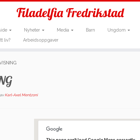
Filadelfia Fredrikstad
side
Nyheter
Media
Barn
Ungdom
tt liv?
Arbeidsoppgaver
RVISNING
ING
av
Karl-Axel Mentzoni