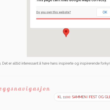
This page can't load Google Maps correctly.
Filadelfia
OK
Do you own this website?
Ilaveien 108 - Fredrikstad
Arrangement
 Det er alltid interessant å høre hans inspirerte og inspirerende forky
leggsnavigasjon
KL 1100: SAMMEN I FEST OG G