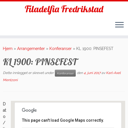
Filadelfia Fredrikstad
Skip
to
Hjem
»
Arrangementer
»
Konferanser
»
KL 1900: PINSEFEST
content
KL 1900: PINSEFEST
Dette innlegget er skrevet under
den
4. juni 2017
av
Karl-Axel
Konferanser
Mentzoni
D
at
o
This page can't load Google Maps correctly.
/
Filadelfia