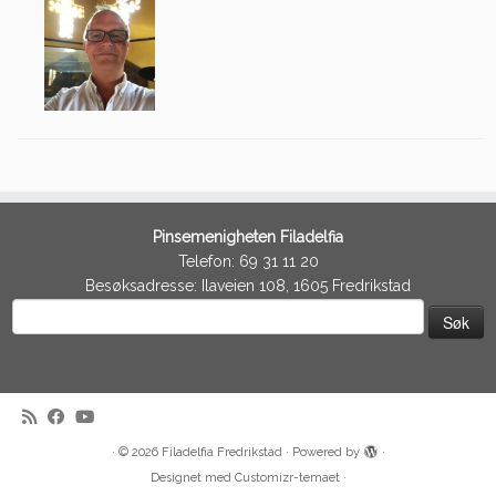
Pinsemenigheten Filadelfia
Telefon: 69 31 11 20
Besøksadresse: Ilaveien 108, 1605 Fredrikstad
Søk
etter:
·
© 2026
Filadelfia Fredrikstad
·
Powered by
·
Designet med
Customizr-temaet
·