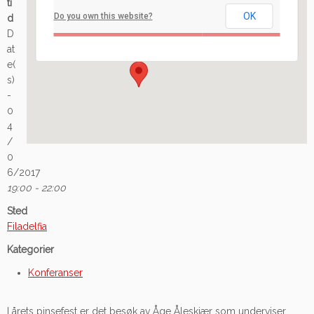
ti
OK
Do you own this website?
d
Ilaveien 108 - Fredrikstad
D
Arrangement
at
e(
s)
-
0
4
/
0
6/2017
19:00 - 22:00
Sted
Filadelfia
Kategorier
Konferanser
I årets pinsefest er det besøk av Åge Åleskjær som underviser,