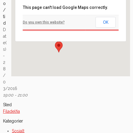
o
This page can't load Google Maps correctly.
/
Filadelfia
ti
OK
Do you own this website?
d
Ilaveien 108 - Fredrikstad
D
Arrangement
at
e(
s)
-
2
8
/
0
3/2016
19:00 - 21:00
Sted
Filadelfia
Kategorier
Sosialt