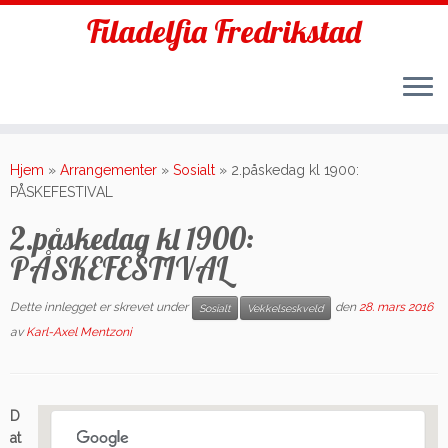
Filadelfia Fredrikstad
Skip
to
Hjem
»
Arrangementer
»
Sosialt
»
2.påskedag kl 1900:
content
PÅSKEFESTIVAL
2.påskedag kl 1900:
PÅSKEFESTIVAL
Dette innlegget er skrevet under
den
28. mars 2016
Sosialt
Vekkelseskveld
av
Karl-Axel Mentzoni
D
at