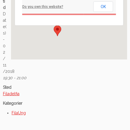
ti
OK
Do you own this website?
d
Ilaveien 108 - Fredrikstad
D
Arrangement
at
e(
s)
-
0
2
/
11
/2018
19:30 - 21:00
Sted
Filadelfia
Kategorier
FilaUng