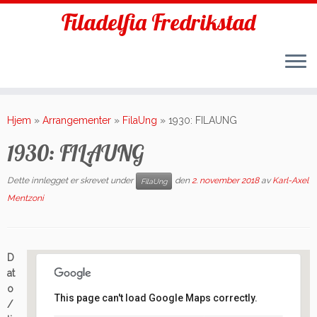
Filadelfia Fredrikstad
Skip
to
Hjem
»
Arrangementer
»
FilaUng
»
1930: FILAUNG
content
1930: FILAUNG
Dette innlegget er skrevet under
den
2. november 2018
av
Karl-Axel
FilaUng
Mentzoni
D
at
o
This page can't load Google Maps correctly.
/
Filadelfia