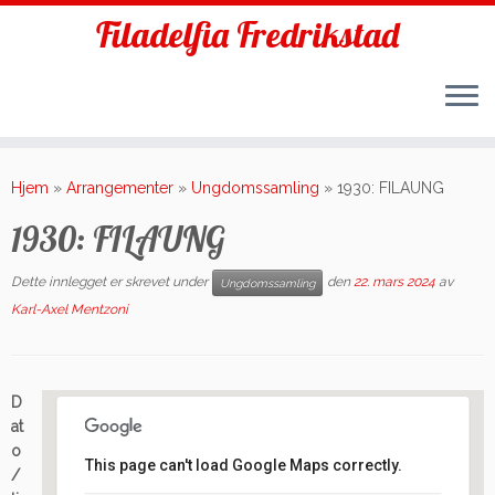
Filadelfia Fredrikstad
Skip
to
Hjem
»
Arrangementer
»
Ungdomssamling
»
1930: FILAUNG
content
1930: FILAUNG
Dette innlegget er skrevet under
den
22. mars 2024
av
Ungdomssamling
Karl-Axel Mentzoni
D
at
o
This page can't load Google Maps correctly.
/
Filadelfia