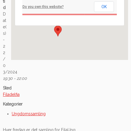
ti
OK
Do you own this website?
d
Ilaveien 108 - Fredrikstad
D
Arrangement
at
e(
s)
-
2
2
/
0
3/2024
19:30 - 22:00
Sted
Filadelfia
Kategorier
Ungdomssamling
Hver fredag er det samling for FilaUng.