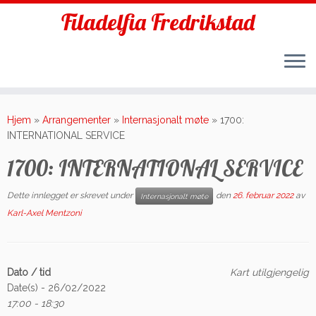
Filadelfia Fredrikstad
Skip
to
Hjem
»
Arrangementer
»
Internasjonalt møte
»
1700:
content
INTERNATIONAL SERVICE
1700: INTERNATIONAL SERVICE
Dette innlegget er skrevet under
den
26. februar 2022
av
Internasjonalt møte
Karl-Axel Mentzoni
Dato / tid
Kart utilgjengelig
Date(s) - 26/02/2022
17:00 - 18:30