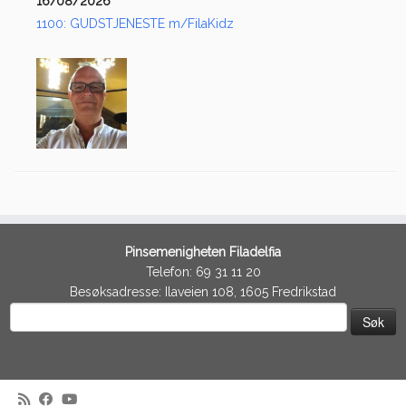
16/08/2026
1100: GUDSTJENESTE m/FilaKidz
Pinsemenigheten Filadelfia
Telefon: 69 31 11 20
Besøksadresse: Ilaveien 108, 1605 Fredrikstad
Søk
etter: