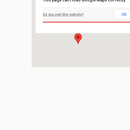
This page can't load Google Maps correctly.
Filadelfia
OK
Do you own this website?
Ilaveien 108 - Fredrikstad
Arrangement