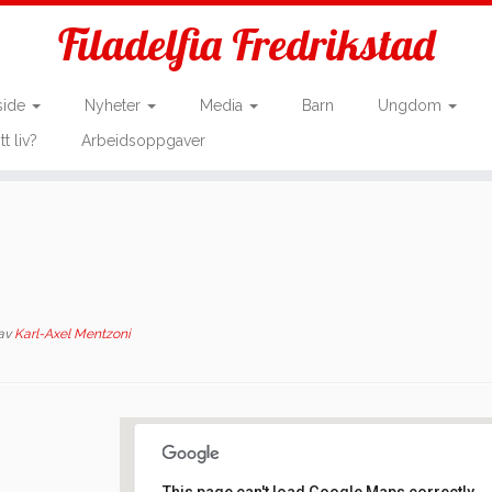
Filadelfia Fredrikstad
side
Nyheter
Media
Barn
Ungdom
tt liv?
Arbeidsoppgaver
av
Karl-Axel Mentzoni