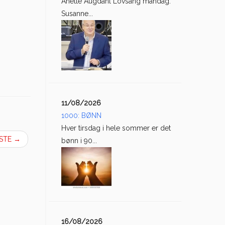
Anette Augdahl Lovsang mandag:
Susanne...
11/08/2026
1000: BØNN
Hver tirsdag i hele sommer er det
ESTE
→
bønn i 90...
16/08/2026