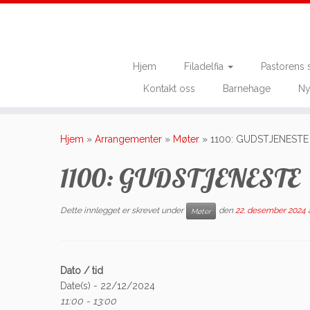
Hjem
Filadelfia
Pastorens 
Kontakt oss
Barnehage
Ny
Skip
to
Hjem
»
Arrangementer
»
Møter
»
1100: GUDSTJENESTE
content
1100: GUDSTJENESTE
Dette innlegget er skrevet under
den
22. desember 2024
Møter
Dato / tid
Date(s) - 22/12/2024
11:00 - 13:00