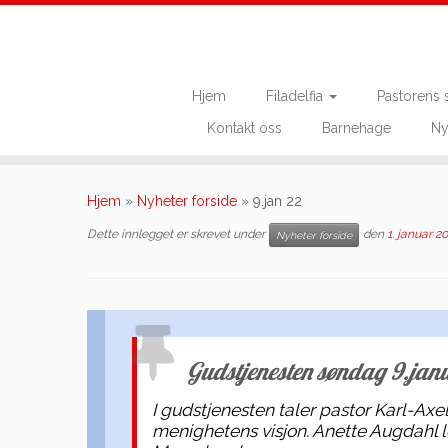
Hjem
Filadelfia
Pastorens 
Kontakt oss
Barnehage
Ny
Skip
to
Hjem
»
Nyheter forside
»
9.jan 22
content
Dette innlegget er skrevet under
den
1. januar 2
Nyheter forside
Gudstjenesten søndag 9.janu
I gudstjenesten taler pastor Karl-Axe
menighetens visjon. Anette Augdahl led