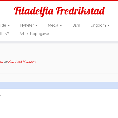
Filadelfia Fredrikstad
side
Nyheter
Media
Barn
Ungdom
tt liv?
Arbeidsoppgaver
021
av
Karl-Axel Mentzoni