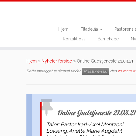
Hjem
Filadelfia
Pastorens 
Kontakt oss
Barnehage
Ny
Skip
to
Hjem
»
Nyheter forside
»
Online Gudstjeneste 21.03.21
content
Dette innlegget er skrevet under
den
20. mars 2
Nyheter forside
Online Gudstjeneste 21.03.21
Taler: Pastor Karl-Axel Mentzoni
Lovsang: Anette Marie Augdahl