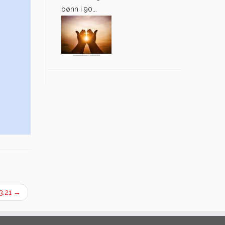
bønn i 90...
3.21
→