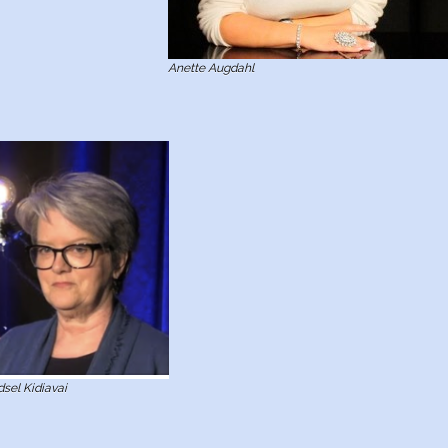
Anette Augdahl
dsel Kidiavai