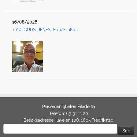
16/08/2026
1100: GUDSTJENESTE m/FilaKidz
Pinsemenigheten Filadelfia
Telefon: 69 31 11 20
Besøksadresse: Ilaveien 108, 1605 Fredrikstad
Søk
etter: