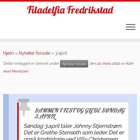
Filadelfia Fredrikstad
Skip
to
Hjem
»
Nyheter forside
»
3.april
content
Dette innlegget er skrevet under
den
22. mars 2022
av
Karl-
Nyheter forside
Axel Mentzoni
SAMMEN I FEST OG GLEDE SØNDAG
3.APRIL
Søndag 3.april taler Johnny Stjernstrøm.
Det er Grethe Stenseth som leder. Det er
også troshistorie ved Villy Christensen.