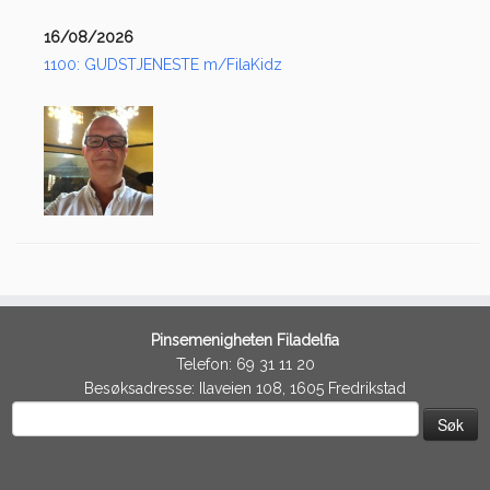
16/08/2026
1100: GUDSTJENESTE m/FilaKidz
Pinsemenigheten Filadelfia
Telefon: 69 31 11 20
Besøksadresse: Ilaveien 108, 1605 Fredrikstad
Søk
etter: