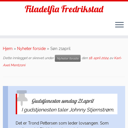
Filadelfia Fredrikstad
Skip
to
Hjem
»
Nyheter forside
»
Søn 21april
content
Dette innlegget er skrevet under
den
18. april 2024
av
Karl-
Nyheter forside
Axel Mentzoni
Gudstjenesten søndag 21.april
I gudstjenesten taler Johnny Stjernstrøm.
Det er Trond Pettersen som leder lovsangen. Som