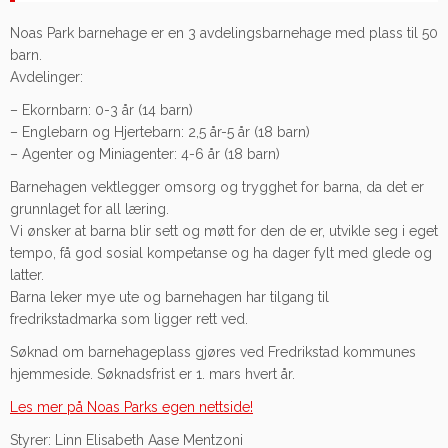
Noas Park barnehage er en 3 avdelingsbarnehage med plass til 50
barn.
Avdelinger:
– Ekornbarn: 0-3 år (14 barn)
– Englebarn og Hjertebarn: 2,5 år-5 år (18 barn)
– Agenter og Miniagenter: 4-6 år (18 barn)
Barnehagen vektlegger omsorg og trygghet for barna, da det er
grunnlaget for all læring.
Vi ønsker at barna blir sett og møtt for den de er, utvikle seg i eget
tempo, få god sosial kompetanse og ha dager fylt med glede og
latter.
Barna leker mye ute og barnehagen har tilgang til
fredrikstadmarka som ligger rett ved.
Søknad om barnehageplass gjøres ved Fredrikstad kommunes
hjemmeside. Søknadsfrist er 1. mars hvert år.
Les mer på Noas Parks egen nettside!
Styrer: Linn Elisabeth Aase Mentzoni