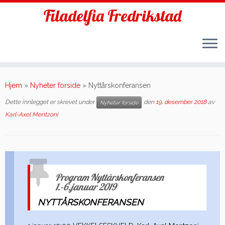
Filadelfia Fredrikstad
Skip
to
Hjem
»
Nyheter forside
»
Nyttårskonferansen
content
Dette innlegget er skrevet under
den
19. desember 2018
av
Nyheter forside
Karl-Axel Mentzoni
Program Nyttårskonferansen
1.-6.januar 2019
NYTTÅRSKONFERANSEN