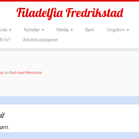
Filadelfia Fredrikstad
side
Nyheter
Media
Barn
Ungdom
tt liv?
Arbeidsoppgaver
24
av
Karl-Axel Mentzoni
il
røm.