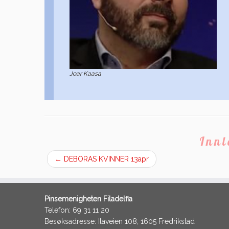
Joar Kaasa
Inn
←
DEBORAS KVINNER 13apr
Pinsemenigheten Filadelfia
Telefon: 69 31 11 20
Besøksadresse: Ilaveien 108, 1605 Fredrikstad