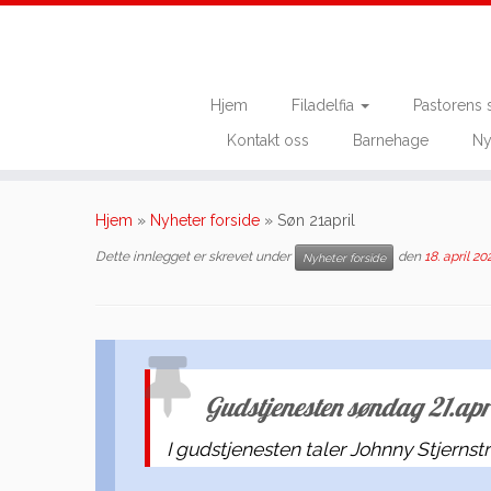
Hjem
Filadelfia
Pastorens 
Kontakt oss
Barnehage
Ny
Skip
to
Hjem
»
Nyheter forside
»
Søn 21april
content
Dette innlegget er skrevet under
den
18. april 20
Nyheter forside
Gudstjenesten søndag 21.apr
I gudstjenesten taler Johnny Stjernst