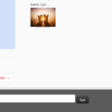
bønn i 90...
8apr
→
øk
tter: