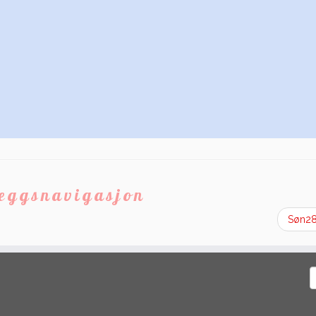
leggsnavigasjon
Søn2
S
e