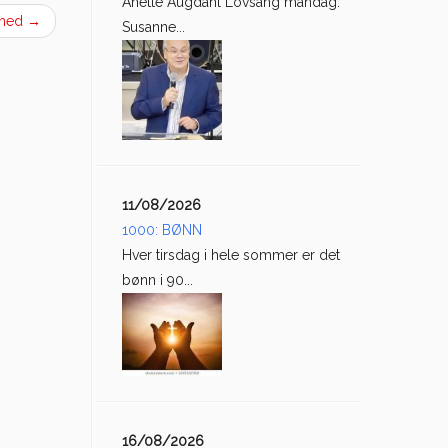
Anette Augdahl Lovsang mandag:
åned
→
Susanne...
11/08/2026
1000: BØNN
Hver tirsdag i hele sommer er det
bønn i 90...
16/08/2026