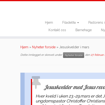
Hjem
Filadelfia
Pastorens 
Kontakt oss
Barnehage
Ny
Skip
to
Hjem
»
Nyheter forside
»
Jesuskvelder i mars
content
Dette innlegget er skrevet under
den
27. februar
Nyheter forside
Jesuskvelder med Jesus rev
Hver kveld i uken 23.-29.mars er det 
ungdomspastor Christoffer Christia