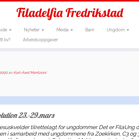
Filadelfia Fredrikstad
side
Nyheter
Media
Barn
Ungdom
tt liv?
Arbeidsoppgaver
 2020
av
Karl-Axel Mentzoni
olution 23.-29.mars
Jesuskvelder tilrettelagt for ungdommer. Det er FilaUng 
nsen i samarbeid med ungdommene fra Zoekirken, C3 og 