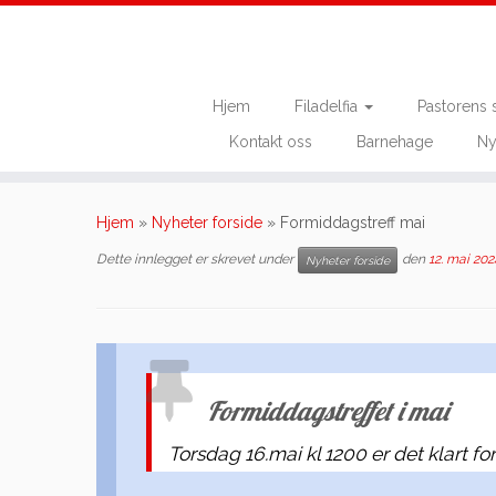
Hjem
Filadelfia
Pastorens 
Kontakt oss
Barnehage
Ny
Skip
to
Hjem
»
Nyheter forside
»
Formiddagstreff mai
content
Dette innlegget er skrevet under
den
12. mai 202
Nyheter forside
Formiddagstreffet i mai
Torsdag 16.mai kl 1200 er det klart f