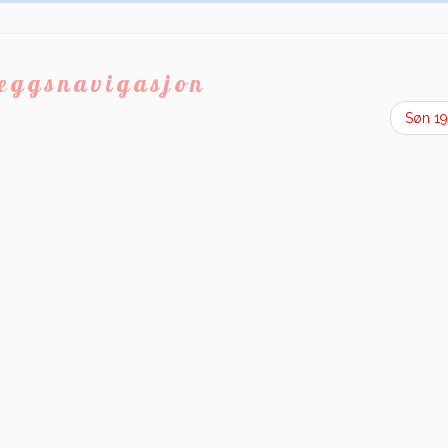
leggsnavigasjon
Søn 1