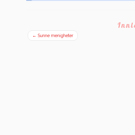
Inn
←
Sunne menigheter