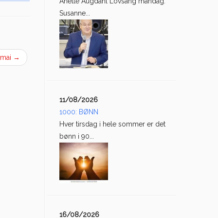
Anette Augdahl Lovsang mandag:
Susanne...
9mai
→
11/08/2026
1000: BØNN
Hver tirsdag i hele sommer er det
bønn i 90...
16/08/2026