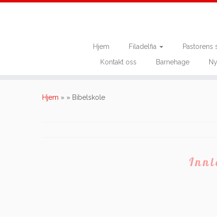
Hjem
Filadelfia
Pastorens 
Kontakt oss
Barnehage
Ny
Skip
to
Hjem
»
»
Bibelskole
content
Inn