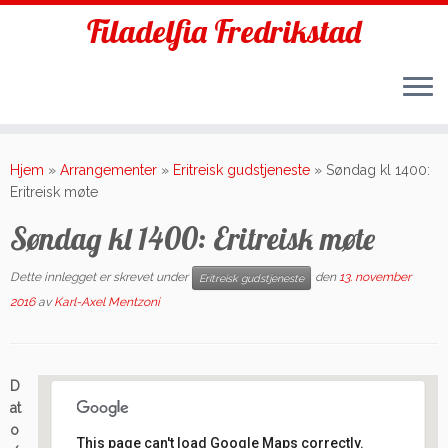
Filadelfia Fredrikstad
Skip
to
Hjem
»
Arrangementer
»
Eritreisk gudstjeneste
»
Søndag kl 1400:
content
Eritreisk møte
Søndag kl 1400: Eritreisk møte
Dette innlegget er skrevet under
den
13. november
Eritreisk gudstjeneste
2016
av
Karl-Axel Mentzoni
D
at
o
This page can't load Google Maps correctly.