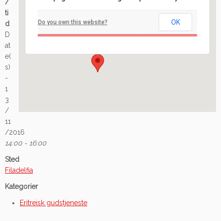
/
Filadelfia
ti
OK
Do you own this website?
d
Ilaveien 108 - Fredrikstad
D
Arrangement
at
e(
s)
-
1
3
/
11
/2016
14:00 - 16:00
Sted
Filadelfia
Kategorier
Eritreisk gudstjeneste