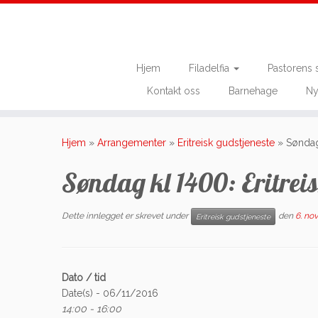
Hjem
Filadelfia
Pastorens 
Kontakt oss
Barnehage
Ny
Skip
to
Hjem
»
Arrangementer
»
Eritreisk gudstjeneste
»
Søndag
content
Søndag kl 1400: Eritrei
Dette innlegget er skrevet under
den
6. no
Eritreisk gudstjeneste
Dato / tid
Date(s) - 06/11/2016
14:00 - 16:00