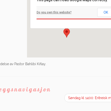
This page can't load Google Maps correctly.
Filadelfia
OK
Do you own this website?
Ilaveien 108 - Fredrikstad
Arrangement
else av Pastor Bahlibi Kiflay.
leggsnavigasjon
Søndag kl 1400: Eritreisk