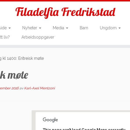
Filadelfia Fredrikstad
side
Nyheter
Media
Barn
Ungdom
tt liv?
Arbeidsoppgaver
 kl 1400: Eritreisk møte
sk møte
vember 2016
av
Karl-Axel Mentzoni