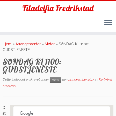
Filadelfia Fredrikstad
Skip
to
Hjem
»
Arrangementer
»
Møter
»
SØNDAG KL 1100:
content
GUDSTJENESTE
SØNDAG KL 1100:
GUDSTJENESTE
Dette innlegget er skrevet under
den
12. november 2017
av
Karl-Axel
Møter
Mentzoni
D
at