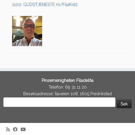
1100: GUDSTJENESTE m/FilaKidz
Pinsemenigheten Filadelfia
Telefon: 69 31 11 20
Besøksadresse: Ilaveien 108, 1605 Fredrikstad
Søk
etter: