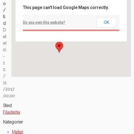
o
This page can't load Google Maps correctly.
/
Filadelfia
ti
OK
Do you own this website?
d
Ilaveien 108 - Fredrikstad
D
Arrangement
at
e(
s)
-
1
2
/
11
/2017
00:00
Sted
Filadelfia
Kategorier
Møter