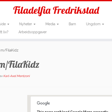
Filadelfia Fredrikstad
side
Nyheter
Media
Barn
Ungdom
tt liv?
Arbeidsoppgaver
m/FilaKidz
/FilaKidz
av
Karl-Axel Mentzoni