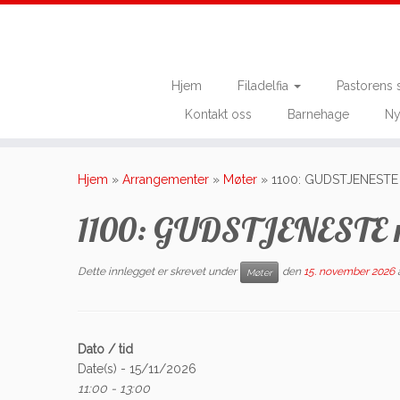
Hjem
Filadelfia
Pastorens 
Kontakt oss
Barnehage
Ny
Skip
to
Hjem
»
Arrangementer
»
Møter
»
1100: GUDSTJENESTE 
content
1100: GUDSTJENESTE m
Dette innlegget er skrevet under
den
15. november 2026
Møter
Dato / tid
Date(s) - 15/11/2026
11:00 - 13:00