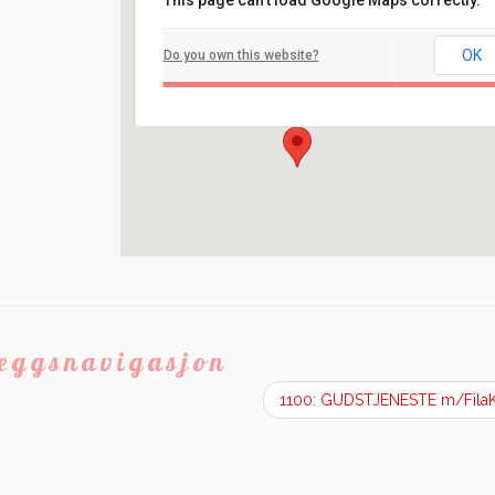
This page can't load Google Maps correctly.
Filadelfia
OK
Do you own this website?
Ilaveien 108 - Fredrikstad
Arrangement
leggsnavigasjon
1100: GUDSTJENESTE m/Fila