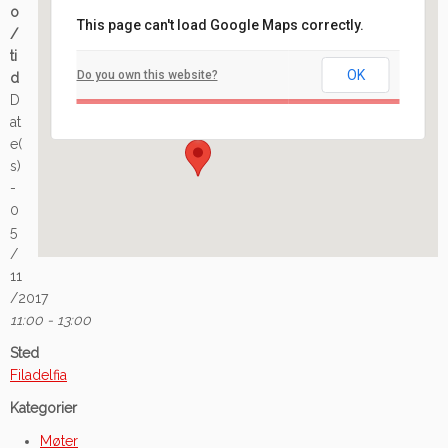
o
This page can't load Google Maps correctly.
/
Filadelfia
ti
OK
Do you own this website?
d
Ilaveien 108 - Fredrikstad
D
Arrangement
at
e(
s)
-
0
5
/
11
/2017
11:00 - 13:00
Sted
Filadelfia
Kategorier
Møter