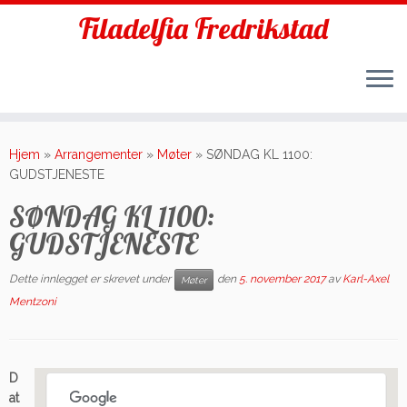
Filadelfia Fredrikstad
Skip
to
Hjem
»
Arrangementer
»
Møter
»
SØNDAG KL 1100:
content
GUDSTJENESTE
SØNDAG KL 1100:
GUDSTJENESTE
Dette innlegget er skrevet under
den
5. november 2017
av
Karl-Axel
Møter
Mentzoni
D
at