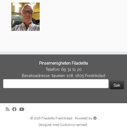
Pinsemenigheten Filadelfia
Telefon: 69 31 11 20
Besøksadresse: Ilaveien 108, 1605 Fredrikstad
Søk
etter:
·
© 2026
Filadelfia Fredrikstad
·
Powered by
·
Designet med
Customizr-temaet
·