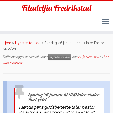
Filadelfia Fredrikstad
Skip
to
Hjem
»
Nyheter forside
»
Søndag 26.januar kl 1100 taler Pastor
content
Karl-Axel
Dette innlegget er skrevet under
den
24. januar 2020
av
Karl-
Nyheter forside
Axel Mentzoni
Søndag 26.januar kl 1100 taler Pastor
Karl-Axel
I søndagens gudstjeneste taler pastor
Karl-Axel. Lovsangen ledes av «Good