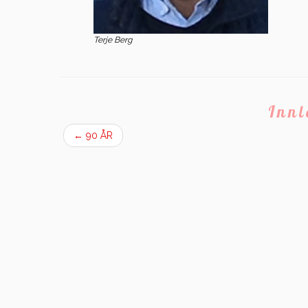
Terje Berg
Inn
←
90 ÅR