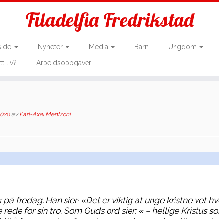
Filadelfia Fredrikstad
side
Nyheter
Media
Barn
Ungdom
tt liv?
Arbeidsoppgaver
2020
av
Karl-Axel Mentzoni
på fredag. Han sier· «Det er viktig at unge kristne vet h
 rede for sin tro. Som Guds ord sier: « – hellige Kristus s