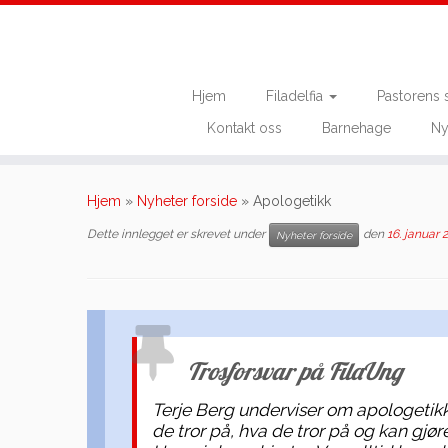
Hjem
Filadelfia
Pastorens 
Kontakt oss
Barnehage
Ny
Skip
to
Hjem
»
Nyheter forside
»
Apologetikk
content
Dette innlegget er skrevet under
den
16. januar 
Nyheter forside
Trosforsvar på FilaUng
Terje Berg underviser om apologetikk 
de tror på, hva de tror på og kan gjøre