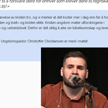
t til å forsvare dere for enhver som krever dere til regnsk
,15).»
utøvelse av kristen tro, og vi merker at det koster mer i dag enn før å h
n og livet» og kristen etikk. Kristen ungdom møter utfordringene i
 i arbeidslivet. Derfor er det viktig å øke sin bibelkunnskap og leve 
 Ungdomspastor Christoffer Christiansen er med i møtet.