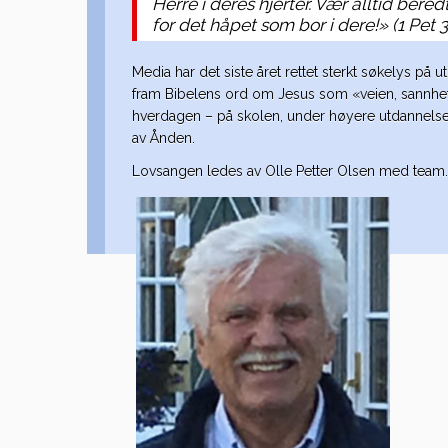
Herre i deres hjerter. Vær alltid bered
for det håpet som bor i dere!» (1 Pet 3
Media har det siste året rettet sterkt søkelys på 
fram Bibelens ord om Jesus som «veien, sannhete
hverdagen – på skolen, under høyere utdannelse og
av Ånden.
Lovsangen ledes av Olle Petter Olsen med team.