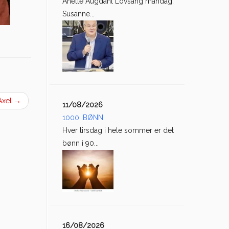
Anette Augdahl Lovsang mandag:
Susanne...
-Axel
→
11/08/2026
1000: BØNN
Hver tirsdag i hele sommer er det
bønn i 90...
16/08/2026