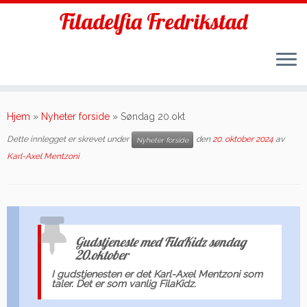
Filadelfia Fredrikstad
Skip
to
Hjem
»
Nyheter forside
»
Søndag 20.okt
content
Dette innlegget er skrevet under
den
20. oktober 2024
av
Nyheter forside
Karl-Axel Mentzoni
Gudstjeneste med FilaKidz søndag
20.oktober
I gudstjenesten er det Karl-Axel Mentzoni som
taler. Det er som vanlig FilaKidz.