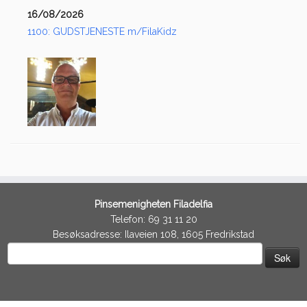
16/08/2026
1100: GUDSTJENESTE m/FilaKidz
Pinsemenigheten Filadelfia
Telefon: 69 31 11 20
Besøksadresse: Ilaveien 108, 1605 Fredrikstad
Søk
etter: