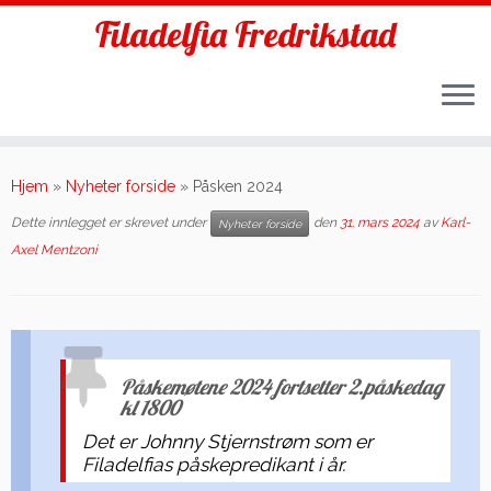
Filadelfia Fredrikstad
Skip
to
Hjem
»
Nyheter forside
»
Påsken 2024
content
Dette innlegget er skrevet under
den
31. mars 2024
av
Karl-
Nyheter forside
Axel Mentzoni
Påskemøtene 2024 fortsetter 2.påskedag
kl 1800
Det er Johnny Stjernstrøm som er
Filadelfias påskepredikant i år.