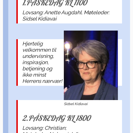
1.PÅSKEDAG KL 1100
Lovsang: Anette Augdahl. Møteleder:
Sidsel Kidiavai
Hjertelig
velkommen til
undervisning,
inspirasjon,
betjening og
ikke minst
Herrens nærvær!
Sidsel Kidiavai
2.PÅSKEDAG KL 1800
Lovsang: Christian;