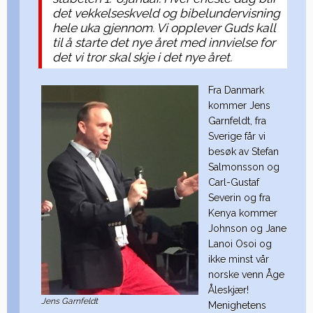
det vekkelseskveld og bibelundervisning
hele uka gjennom. Vi opplever Guds kall
til å starte det nye året med innvielse for
det vi tror skal skje i det nye året.
Fra Danmark
kommer Jens
Garnfeldt, fra
Sverige får vi
besøk av Stefan
Salmonsson og
Carl-
Gustaf
Severin og fra
Kenya kommer
Johnson og Jane
Lanoi Osoi og
ikke minst vår
norske venn Åge
Åleskjær!
Jens Garnfeldt
Menighetens