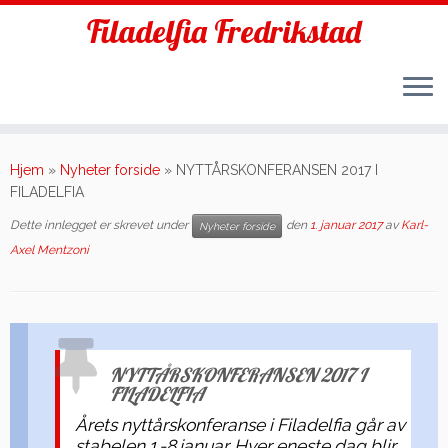
Filadelfia Fredrikstad
Skip
to
Hjem
»
Nyheter forside
»
NYTTÅRSKONFERANSEN 2017 I
content
FILADELFIA
Dette innlegget er skrevet under
den
1. januar 2017
av
Karl-
Nyheter forside
Axel Mentzoni
NYTTÅRSKONFERANSEN 2017 I
FILADELFIA
Årets nyttårskonferanse i Filadelfia går av
stabelen 1.-8.januar. Hver eneste dag blir