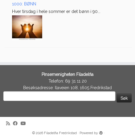
1000: BØNN
Hver tirsdag i hele sommer er det bønn i 90...
Pinsemenigheten Filadelfia
Telefon: 69 31 11 20
Besøksadresse: Ilaveien 108, 1605 Fredrikstad
Søk
etter:
·
© 2026
Filadelfia Fredrikstad
·
Powered by
·