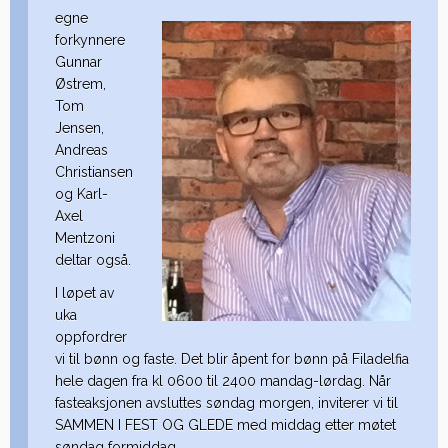
egne
forkynnere
Gunnar
Østrem,
Tom
Jensen,
Andreas
Christiansen
og Karl-
Axel
Mentzoni
deltar også.
I løpet av
uka
oppfordrer
vi til bønn og faste. Det blir åpent for bønn på Filadelfia
hele dagen fra kl 0600 til 2400 mandag-lørdag. Når
fasteaksjonen avsluttes søndag morgen, inviterer vi til
SAMMEN I FEST OG GLEDE med middag etter møtet
søndag formiddag.