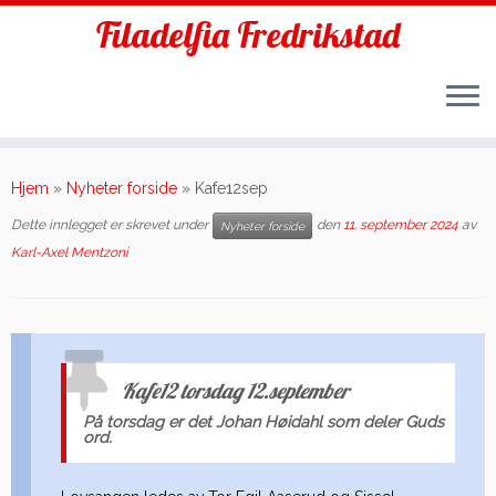
Filadelfia Fredrikstad
Skip
to
Hjem
»
Nyheter forside
»
Kafe12sep
content
Dette innlegget er skrevet under
den
11. september 2024
av
Nyheter forside
Karl-Axel Mentzoni
Kafe12 torsdag 12.september
På torsdag er det Johan Høidahl som deler Guds
ord.