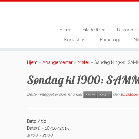
Hjem
Filadelfia
Pastorens 
Kontakt oss
Barnehage
Ny
Skip
to
Hjem
»
Arrangementer
»
Møter
»
Søndag kl 1900: SA
content
Søndag kl 1900: SA
Dette innlegget er skrevet under
den
18. oktober
Møter
Sosialt
Dato / tid
Date(s) - 18/10/2015
19:00 - 21:00