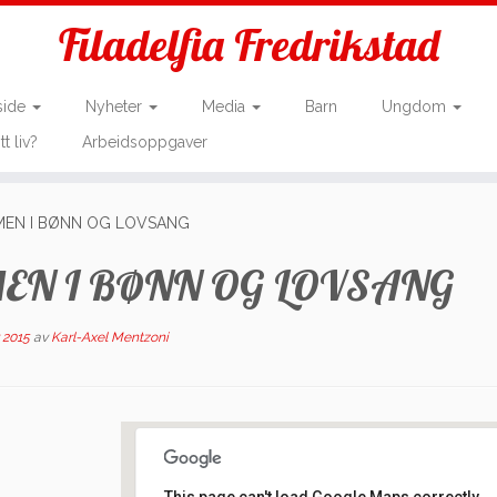
Filadelfia Fredrikstad
side
Nyheter
Media
Barn
Ungdom
tt liv?
Arbeidsoppgaver
MMEN I BØNN OG LOVSANG
MMEN I BØNN OG LOVSANG
 2015
av
Karl-Axel Mentzoni