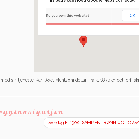
This page can't load Google Maps correctly.
Filadelfia
OK
Do you own this website?
Ilaveien 108 - Fredrikstad
Arrangement
d sin tjeneste. Karl-Axel Mentzoni deltar. Fra kl 1830 er det forfrisk
leggsnavigasjon
Søndag kl 1900: SAMMEN I BØNN OG LOV