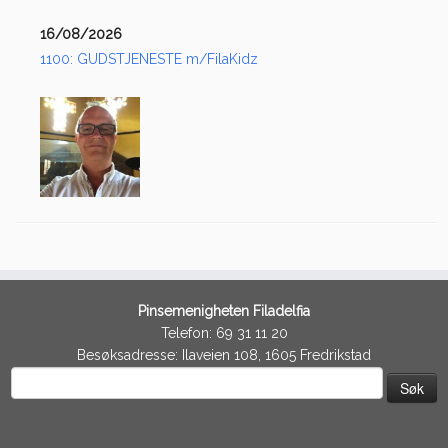
16/08/2026
1100: GUDSTJENESTE m/FilaKidz
Pinsemenigheten Filadelfia
Telefon: 69 31 11 20
Besøksadresse: Ilaveien 108, 1605 Fredrikstad
Søk
etter: