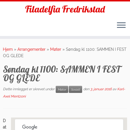
Filadelfia Fredrikstad
Skip
to
Hjem
»
Arrangementer
»
Møter
»
Søndag kl 1100: SAMMEN I FEST
content
OG GLEDE
Søndag kl 1100: SAMMEN I FEST
OG GLEDE
Dette innlegget er skrevet under
den
3. januar 2016
av
Karl-
Møter
Sosialt
Axel Mentzoni
D
at