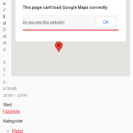
o
This page can't load Google Maps correctly.
/
Filadelfia
ti
OK
Do you own this website?
d
Ilaveien 108 - Fredrikstad
D
Arrangement
at
e(
s)
-
0
3
/
0
1/2016
11:00 - 13:00
Sted
Filadelfia
Kategorier
Møter