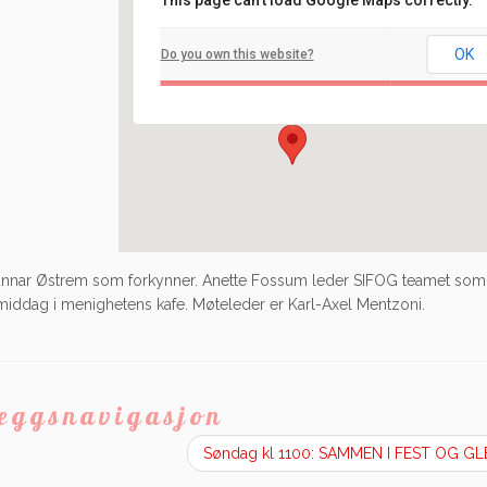
This page can't load Google Maps correctly.
Filadelfia
OK
Do you own this website?
Ilaveien 108 - Fredrikstad
Arrangement
unnar Østrem som forkynner. Anette Fossum leder SIFOG teamet som
middag i menighetens kafe. Møteleder er Karl-Axel Mentzoni.
leggsnavigasjon
Søndag kl 1100: SAMMEN I FEST OG G