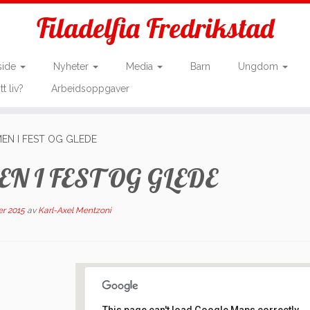
Filadelfia Fredrikstad
side
Nyheter
Media
Barn
Ungdom
tt liv?
Arbeidsoppgaver
MEN I FEST OG GLEDE
EN I FEST OG GLEDE
r 2015
av
Karl-Axel Mentzoni