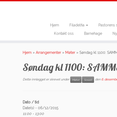
Hjem
Filadelfia
Pastorens 
Kontakt oss
Barnehage
Ny
Skip
to
Hjem
»
Arrangementer
»
Møter
»
Søndag kl 1100: SAM
content
Søndag kl 1100: SAMM
Dette innlegget er skrevet under
den
6. desembe
Møter
Sosialt
Dato / tid
Date(s) - 06/12/2015
11:00 - 13:00