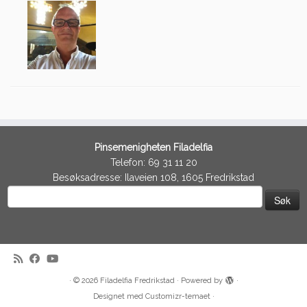
Pinsemenigheten Filadelfia
Telefon: 69 31 11 20
Besøksadresse: Ilaveien 108, 1605 Fredrikstad
Søk
etter:
·
© 2026
Filadelfia Fredrikstad
·
Powered by
·
Designet med
Customizr-temaet
·