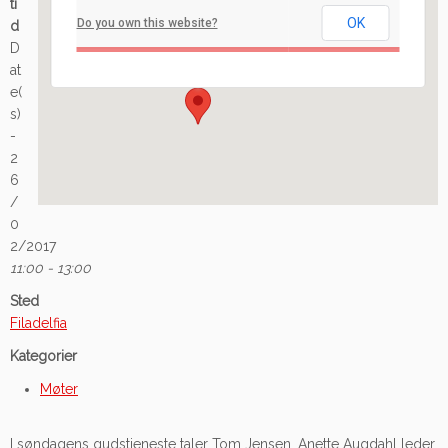
ti
OK
Do you own this website?
d
Ilaveien 108 - Fredrikstad
D
Arrangement
at
e(
s)
-
2
6
/
0
2/2017
11:00 - 13:00
Sted
Filadelfia
Kategorier
Møter
I søndagens gudstjeneste taler Tom Jensen. Anette Augdahl leder