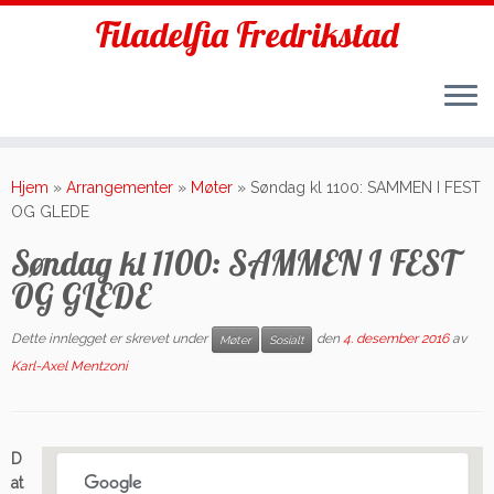
Filadelfia Fredrikstad
Skip
to
Hjem
»
Arrangementer
»
Møter
»
Søndag kl 1100: SAMMEN I FEST
content
OG GLEDE
Søndag kl 1100: SAMMEN I FEST
OG GLEDE
Dette innlegget er skrevet under
den
4. desember 2016
av
Møter
Sosialt
Karl-Axel Mentzoni
D
at