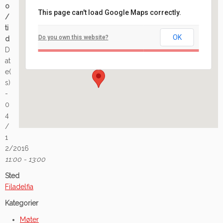
o
This page can't load Google Maps correctly.
/
Filadelfia
ti
OK
Do you own this website?
d
Ilaveien 108 - Fredrikstad
D
Arrangement
at
e(
s)
-
0
4
/
1
2/2016
11:00 - 13:00
Sted
Filadelfia
Kategorier
Møter