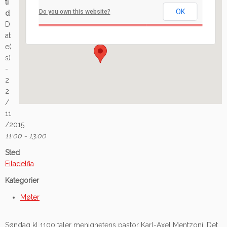
ti
OK
Do you own this website?
d
Ilaveien 108 - Fredrikstad
D
Arrangement
at
e(
s)
-
2
2
/
11
/2015
11:00 - 13:00
Sted
Filadelfia
Kategorier
Møter
Søndag kl 1100 taler menighetens pastor Karl-Axel Mentzoni. Det