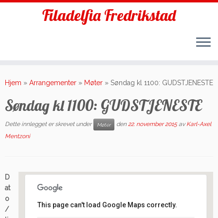
Filadelfia Fredrikstad
Skip
to
Hjem
»
Arrangementer
»
Møter
»
Søndag kl 1100: GUDSTJENESTE
content
Søndag kl 1100: GUDSTJENESTE
Dette innlegget er skrevet under
den
22. november 2015
av
Karl-Axel
Møter
Mentzoni
D
at
o
This page can't load Google Maps correctly.
/
Filadelfia