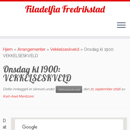
Filadelfia Fredrikstad
Skip
to
Hjem
»
Arrangementer
»
Vekkelseskveld
»
Onsdag kl 1900:
content
VEKKELSESKVELD
Onsdag kl 1900:
VEKKELSESKVELD
Dette innlegget er skrevet under
den
21. september 2016
av
Vekkelseskveld
Karl-Axel Mentzoni
D
at