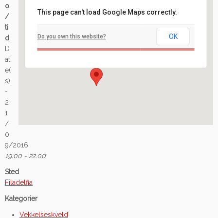
o
This page can't load Google Maps correctly.
/
Filadelfia
ti
OK
Do you own this website?
d
Ilaveien 108 - Fredrikstad
D
Arrangement
at
e(
s)
-
2
1
/
0
9/2016
19:00 - 22:00
Sted
Filadelfia
Kategorier
Vekkelseskveld