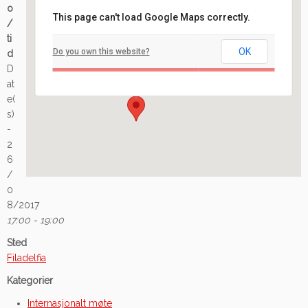
o
This page can't load Google Maps correctly.
/
Filadelfia
ti
OK
Do you own this website?
d
Ilaveien 108 - Fredrikstad
D
Arrangement
at
e(
s)
-
2
6
/
0
8/2017
17:00 - 19:00
Sted
Filadelfia
Kategorier
Internasjonalt møte