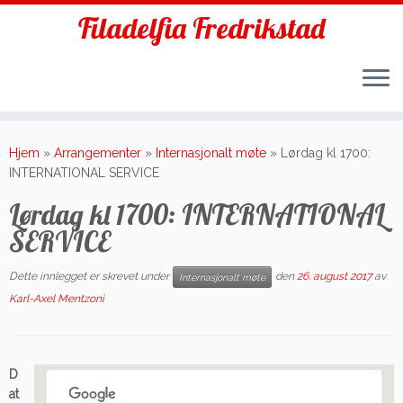
Filadelfia Fredrikstad
Skip
to
Hjem
»
Arrangementer
»
Internasjonalt møte
»
Lørdag kl 1700:
content
INTERNATIONAL SERVICE
Lørdag kl 1700: INTERNATIONAL
SERVICE
Dette innlegget er skrevet under
den
26. august 2017
av
Internasjonalt møte
Karl-Axel Mentzoni
D
at