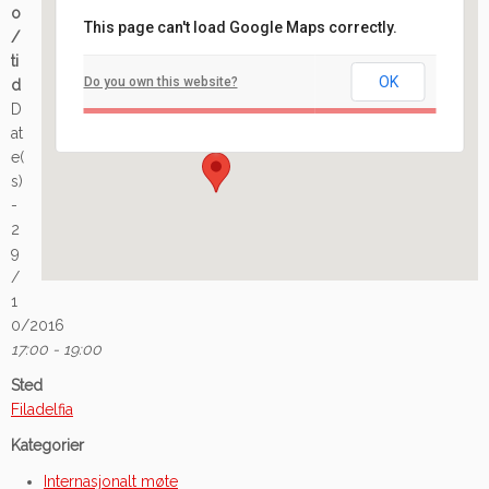
o
This page can't load Google Maps correctly.
/
Filadelfia
ti
OK
Do you own this website?
d
Ilaveien 108 - Fredrikstad
D
Arrangement
at
e(
s)
-
2
9
/
1
0/2016
17:00 - 19:00
Sted
Filadelfia
Kategorier
Internasjonalt møte