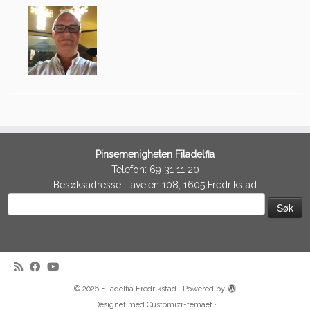
Pinsemenigheten Filadelfia
Telefon: 69 31 11 20
Besøksadresse: Ilaveien 108, 1605 Fredrikstad
Søk
etter:
·
© 2026
Filadelfia Fredrikstad
·
Powered by
·
Designet med
Customizr-temaet
·