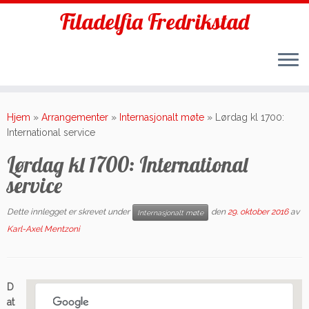
Filadelfia Fredrikstad
Skip
to
Hjem
»
Arrangementer
»
Internasjonalt møte
»
Lørdag kl 1700:
content
International service
Lørdag kl 1700: International
service
Dette innlegget er skrevet under
den
29. oktober 2016
av
Internasjonalt møte
Karl-Axel Mentzoni
D
at