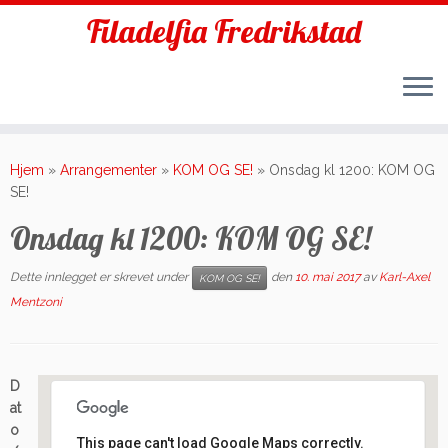
Filadelfia Fredrikstad
Skip
to
Hjem
»
Arrangementer
»
KOM OG SE!
»
Onsdag kl 1200: KOM OG
content
SE!
Onsdag kl 1200: KOM OG SE!
Dette innlegget er skrevet under
den
10. mai 2017
av
Karl-Axel
KOM OG SE!
Mentzoni
D
at
o
This page can't load Google Maps correctly.