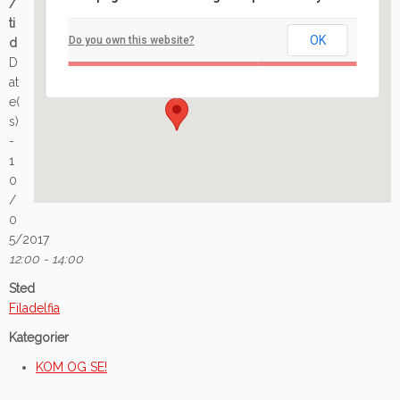
/
Filadelfia
ti
OK
Do you own this website?
d
Ilaveien 108 - Fredrikstad
D
Arrangement
at
e(
s)
-
1
0
/
0
5/2017
12:00 - 14:00
Sted
Filadelfia
Kategorier
KOM OG SE!