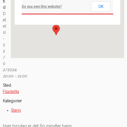
ti
OK
Do you own this website?
d
Ilaveien 108 - Fredrikstad
D
Arrangement
at
e(
s)
-
2
2
/
0
2/2024
20:00 - 21:00
Sted
Filadelfia
Kategorier
Bønn
Hver torsdag er det 60 minutter bønn.