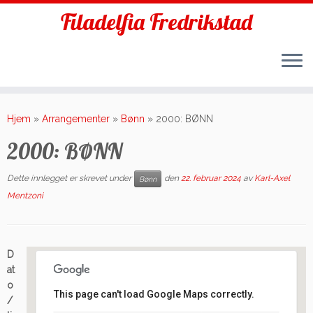
Filadelfia Fredrikstad
Skip
to
Hjem
»
Arrangementer
»
Bønn
»
2000: BØNN
content
2000: BØNN
Dette innlegget er skrevet under
den
22. februar 2024
av
Karl-Axel
Bønn
Mentzoni
D
at
o
This page can't load Google Maps correctly.
/
Filadelfia