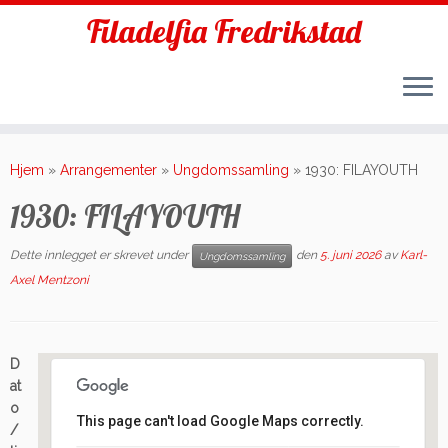
Filadelfia Fredrikstad
Skip
to
Hjem
»
Arrangementer
»
Ungdomssamling
»
1930: FILAYOUTH
content
1930: FILAYOUTH
Dette innlegget er skrevet under
den
5. juni 2026
av
Karl-
Ungdomssamling
Axel Mentzoni
D
at
o
This page can't load Google Maps correctly.
/
Filadelfia