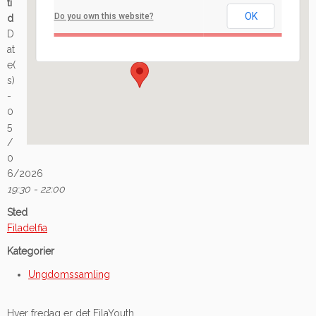
ti
OK
Do you own this website?
d
Ilaveien 108 - Fredrikstad
D
Arrangement
at
e(
s)
-
0
5
/
0
6/2026
19:30 - 22:00
Sted
Filadelfia
Kategorier
Ungdomssamling
Hver fredag er det FilaYouth.