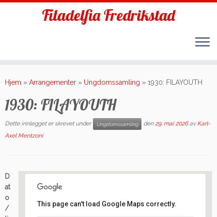
Filadelfia Fredrikstad
Skip
to
Hjem
»
Arrangementer
»
Ungdomssamling
»
1930: FILAYOUTH
content
1930: FILAYOUTH
Dette innlegget er skrevet under
den
29. mai 2026
av
Karl-
Ungdomssamling
Axel Mentzoni
D
at
o
This page can't load Google Maps correctly.
/
Filadelfia