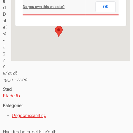
ti
OK
Do you own this website?
d
Ilaveien 108 - Fredrikstad
D
Arrangement
at
e(
s)
-
2
9
/
0
5/2026
19:30 - 22:00
Sted
Filadelfia
Kategorier
Ungdomssamling
Hver fredag er det FilaYouth.