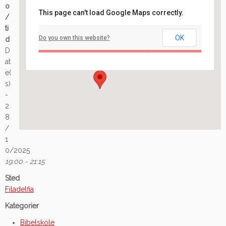
o
This page can't load Google Maps correctly.
/
Filadelfia
ti
OK
Do you own this website?
d
Ilaveien 108 - Fredrikstad
D
Arrangement
at
e(
s)
-
2
8
/
1
0/2025
19:00 - 21:15
Sted
Filadelfia
Kategorier
Bibelskole