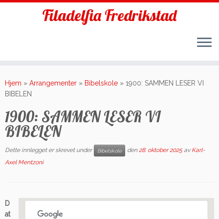
Filadelfia Fredrikstad
Skip
to
Hjem
»
Arrangementer
»
Bibelskole
»
1900: SAMMEN LESER VI
content
BIBELEN
1900: SAMMEN LESER VI
BIBELEN
Dette innlegget er skrevet under
den
28. oktober 2025
av
Karl-
Bibelskole
Axel Mentzoni
D
at